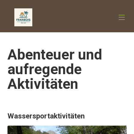
Startseite
Abenteuer und
Unterkünfte
▾
Sehenswürdigkeiten
▾
aufregende
Wellness und Freizeit
▾
Gastronomie
▾
Aktivitäten
Kontaktieren Sie uns
Wassersportaktivitäten