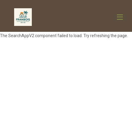
The SearchAppV2 component failed to load. Try refreshing the page.
Welkom
Accommodaties
▾
Bezoeken
▾
Welzijn en vrije tijd
▾
Gastronomie
▾
Neem contact met ons op